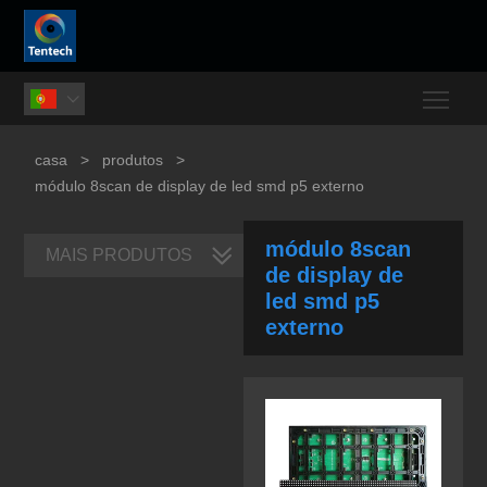
Togg

casa
>
produtos
>
módulo 8scan de display de led smd p5 externo
módulo 8scan
MAIS PRODUTOS
de display de
led smd p5
externo