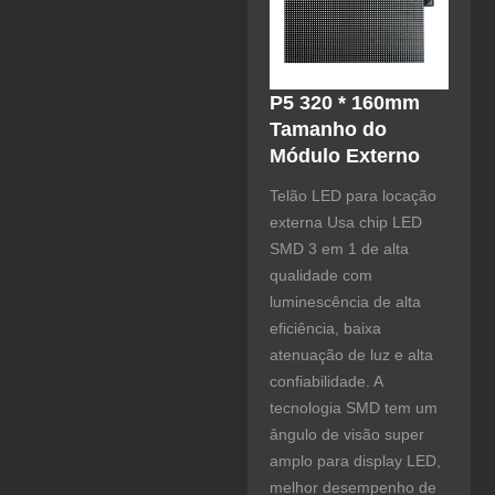
P5 320 * 160mm
Tamanho do
Módulo Externo
Telão LED para locação
externa Usa chip LED
SMD 3 em 1 de alta
qualidade com
luminescência de alta
eficiência, baixa
atenuação de luz e alta
confiabilidade. A
tecnologia SMD tem um
ângulo de visão super
amplo para display LED,
melhor desempenho de