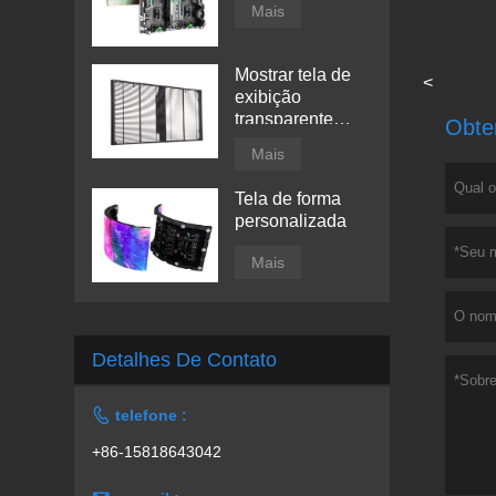
Mais
Mostrar tela de
<
exibição
transparente
Obte
conduzida por
Mais
janela
Tela de forma
personalizada
Mais
Detalhes De Contato

telefone :
+86-15818643042