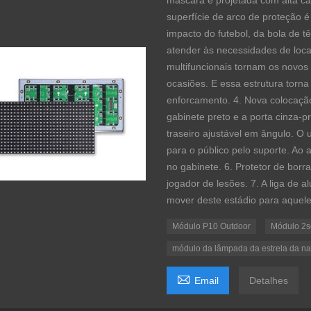
máscara é projetada com alta ca
superfície de arco de proteção é
impacto do futebol, da bola de t
atender às necessidades de loca
multifuncionais tornam os novos 
ocasiões. E essa estrutura torn
enforcamento. 4. Nova colocação
gabinete preto e a porta cinza-p
traseiro ajustável em ângulo. O 
para o público pelo suporte. Ao a
no gabinete. 6. Protetor de borr
jogador de lesões. 7. A liga de a
mover deste estádio para aquele
Módulo P10 Outdoor
Módulo 2s
módulo da lâmpada da estrela da n

Email
Detalhes