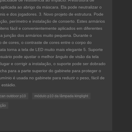
pacidade de resistência ao impacto. A estrutura de
 aplicada ao abrigo da máscara. Ela pode neutralizar o
ênis e dos jogadores. 3. Novo projeto de estrutura. Pode
ção, perímetro e instalação de conserto. Estes armários
itens fácil e convenientemente aplicados em diferentes
a a junção dos armários muito pequena. Durante o
 de cores, o contraste de cores entre o corpo do
rata torna a tela de LED muito mais elegante 5. Suporte
usuário pode ajustar o melhor ângulo de visão da tela
lugar e corrigir a instalação, o suporte pode ser dobrado
acha para a parte superior do gabinete para proteger o
lumínio é usada no gabinete para reduzir o peso, fácil de
 estádio.
can outdoor p10
módulo p10 da lâmpada kinglight
ação