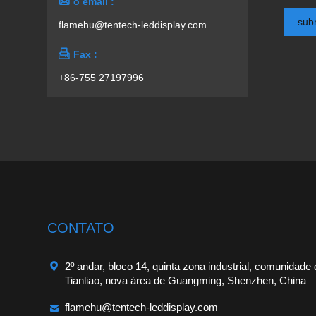

o email :
sub
flamehu@tentech-leddisplay.com

Fax :
+86-755 27197996
CONTATO

2º andar, bloco 14, quinta zona industrial, comunidade
Tianliao, nova área de Guangming, Shenzhen, China

flamehu@tentech-leddisplay.com