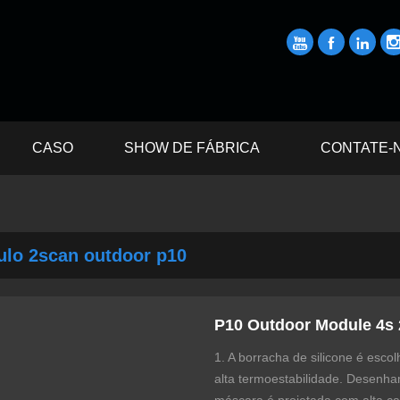



CASO
SHOW DE FÁBRICA
CONTATE-
lo 2scan outdoor p10
P10 Outdoor Module 4s
1. A borracha de silicone é esco
alta termoestabilidade. Desenham