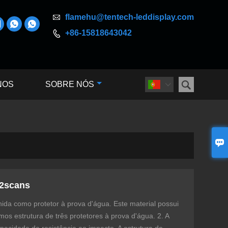

flamehu@tentech-leddisplay.com



+86-15818643042


NOS
SOBRE NÓS


 2scans
lhida como protetor à prova d'água. Este material possui
os estrutura de três protetores à prova d'água. 2. A