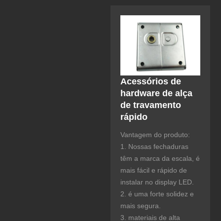
Acessórios de
hardware de alça
de travamento
rápido
Vantagem do produto:
1. Nossas fechaduras
têm a marca da escala, é
mais fácil e rápido de
instalar no display LED.
2. é uma forte solidez e
mais segura.
3. materiais de alta