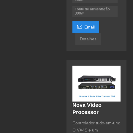
Fonte de alimentação
300w

Email
Detalhes
Nova Video
Processor
Controlador tudo-em-um:
O VX4S é um