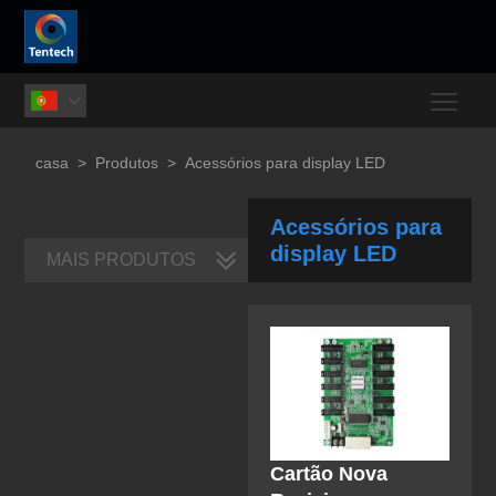
Togg

casa
>
Produtos
>
Acessórios para display LED
Acessórios para
display LED
MAIS PRODUTOS
Cartão Nova