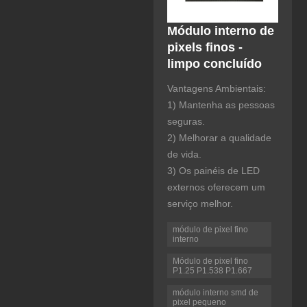
Módulo interno de
pixels finos -
limpo concluído
Vantagens Ambientais:
1) Mantenha as pessoas
seguras.
2) Melhorar a qualidade
de vida.
3) Os painéis de LED
externos oferecem um
serviço melhor.
módulo de pixel fino
interno
Módulo de pixel fino
P1.25 P1.538 P1.667
módulo interno smd de
pixel pequeno