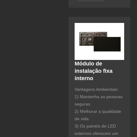
Módulo de
instalação fixa
interno
Vantagens Ambientais:
1) Mantenha as pessoas
seguras
2) Melhorar a qualidade
de vida
3) Os painéis de LED
externos oferecem um