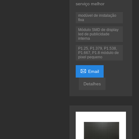
serviço melhor
modúvel de instalação
fixa
Módulo SMD de display
led de publicidade
interna
P1.25, P1.379, P1.538,
P1.667, P1.8 módulo de
pixel pequeno

Email
Detalhes