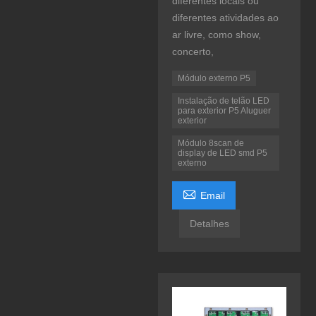
diferentes locais ou
diferentes atividades ao
ar livre, como show,
concerto,
Módulo externo P5
Instalação de telão LED
para exterior P5 Aluguer
exterior
Módulo 8scan de
display de LED smd P5
externo

Email
Detalhes