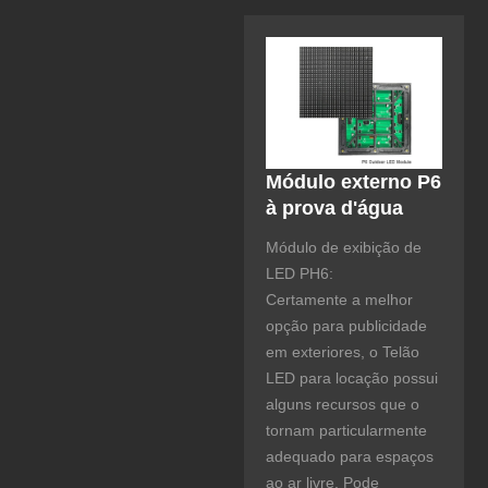
Módulo externo P6
à prova d'água
Módulo de exibição de
LED PH6:
Certamente a melhor
opção para publicidade
em exteriores, o Telão
LED para locação possui
alguns recursos que o
tornam particularmente
adequado para espaços
ao ar livre. Pode