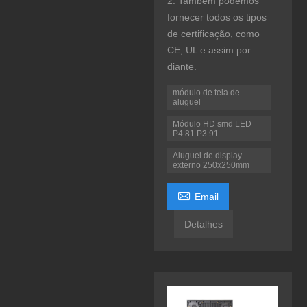
2. Também podemos
fornecer todos os tipos
de certificação, como
CE, UL e assim por
diante.
módulo de tela de
aluguel
Módulo HD smd LED
P4.81 P3.91
Aluguel de display
externo 250x250mm

Email
Detalhes