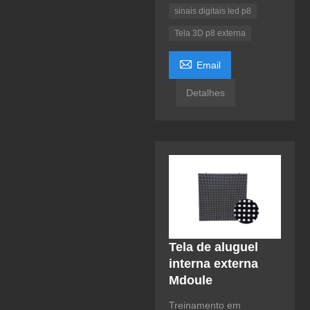
sinais digitais led p8
Tela 3D p8 externa

Email
Detalhes
Tela de aluguel
interna externa
Mdoule
Treinamento em