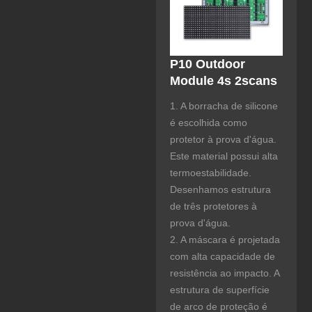
P10 Outdoor
Module 4s 2scans
1. A borracha de silicone
é escolhida como
protetor à prova d'água.
Este material possui alta
termoestabilidade.
Desenhamos estrutura
de três protetores à
prova d'água.
2. A máscara é projetada
com alta capacidade de
resistência ao impacto. A
estrutura de superfície
de arco de proteção é