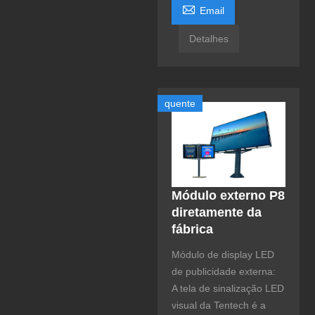

Email
Detalhes
quente
Módulo externo P8
diretamente da
fábrica
Módulo de display LED
de publicidade externa:
A tela de sinalização LED
visual da Tentech é a