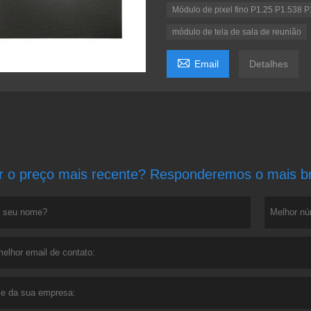
Módulo de pixel fino P1.25 P1.538 
módulo de tela de sala de reunião

Email
Detalhes
r o preço mais recente? Responderemos o mais bre