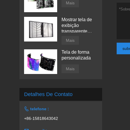
Mais
Mostrar tela de
exibição
transparente
conduzida por
Mais
janela
sub
Tela de forma
personalizada
Mais
Detalhes De Contato

telefone :
+86-15818643042