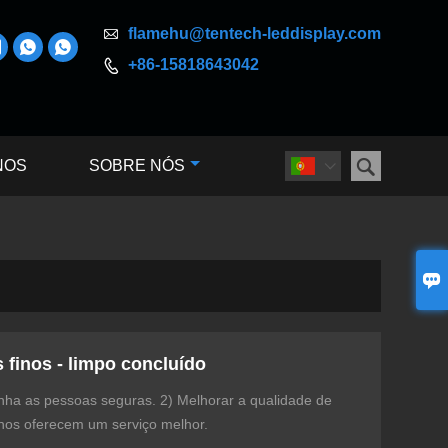

flamehu@tentech-leddisplay.com



+86-15818643042


NOS
SOBRE NÓS


 finos - limpo concluído
nha as pessoas seguras. 2) Melhorar a qualidade de
rnos oferecem um serviço melhor.