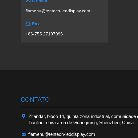

o email :
flamehu@tentech-leddisplay.com

Fax :
+86-755 27197996
CONTATO

2º andar, bloco 14, quinta zona industrial, comunidade
Tianliao, nova área de Guangming, Shenzhen, China

flamehu@tentech-leddisplay.com