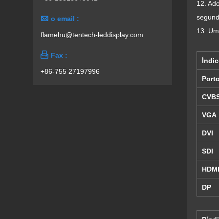
12. Ado
segund

o email :
13. Uma
flamehu@tentech-leddisplay.com

Fax :
Índic
+86-755 27197996
Port
CVB
VGA
DVI
SDI
HDM
DP