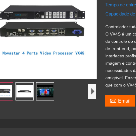
Tempo de entr
Capacidade de
Controlador tu
O VX4S é um con
de controle do
de front-end, p
interfaces prof
imagem e contr
necessidades da
amigável. Fazer
que com o VX4

Email