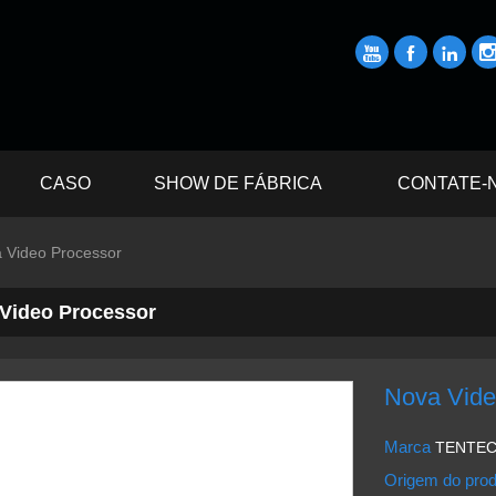



CASO
SHOW DE FÁBRICA
CONTATE-
 Video Processor
Video Processor
Nova Vide
Marca
TENTE
Origem do pro