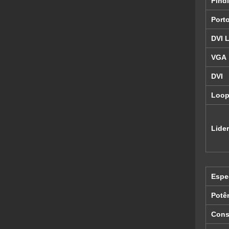
P
índ
Port
DVI 
VGA
DVI
Loop
Lider
Espe
Potê
Cons