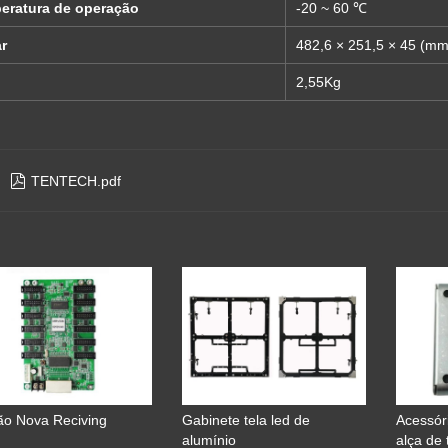
eratura de operação
-20 ~ 60 ℃
r
482,6 × 251,5 × 45 (mm
2,55Kg

TENTECH.pdf
ão Nova Reciving
Gabinete tela led de
Acessór
alumínio
alça de