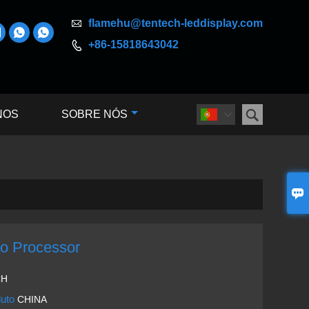

flamehu@tentech-leddisplay.com



+86-15818643042


NOS
SOBRE NÓS


o Processor
CH
duto
CHINA