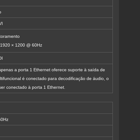
o
VI
toramento
é 1920 × 1200 @ 60Hz
DI
 Apenas a porta 1 Ethernet oferece suporte à saída de
tifuncional é conectado para decodificação de áudio, o
ser conectado à porta 1 Ethernet.
60Hz