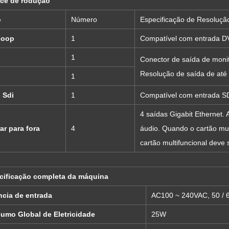
ice de rodução
o
Número
Especificação de Resoluçã
Loop
1
Compatível com entrada D
1
Conector de saída de moni
Resolução de saída de at
1
 Sdi
1
Compatível com entrada S
4 saídas Gigabit Ethernet.
ar para fora
4
áudio. Quando o cartão mul
cartão multifuncional deve 
cificação completa da máquina
ncia de entrada
AC100 ~ 240VAC, 50 / 
umo Global de Eletricidade
25W