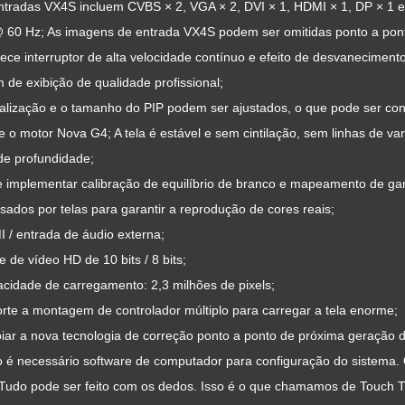
entradas VX4S incluem CVBS × 2, VGA × 2, DVI × 1, HDMI × 1, DP × 1 e
 60 Hz; As imagens de entrada VX4S podem ser omitidas ponto a pont
ece interruptor de alta velocidade contínuo e efeito de desvanecimen
de exibição de qualidade profissional;
calização e o tamanho do PIP podem ser ajustados, o que pode ser con
e o motor Nova G4; A tela é estável e sem cintilação, sem linhas de 
de profundidade;
e implementar calibração de equilíbrio de branco e mapeamento de ga
ados ​​por telas para garantir a reprodução de cores reais;
 / entrada de áudio externa;
e de vídeo HD de 10 bits / 8 bits;
cidade de carregamento: 2,3 milhões de pixels;
rte a montagem de controlador múltiplo para carregar a tela enorme;
iar a nova tecnologia de correção ponto a ponto de próxima geração da
o é necessário software de computador para configuração do sistema.
 Tudo pode ser feito com os dedos. Isso é o que chamamos de Touch T