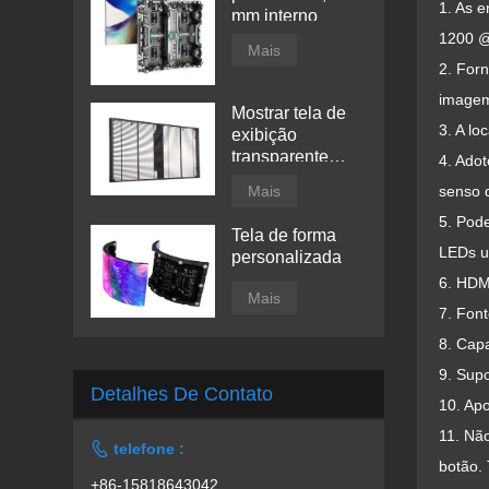
1. As 
mm interno
1200 @
Mais
2. Forn
imagem 
Mostrar tela de
3. A lo
exibição
transparente
4. Adot
conduzida por
senso 
Mais
janela
5. Pod
Tela de forma
LEDs us
personalizada
6. HDMI
Mais
7. Font
8. Capa
9. Supo
Detalhes De Contato
10. Apo
11. Nã

telefone :
botão.
+86-15818643042