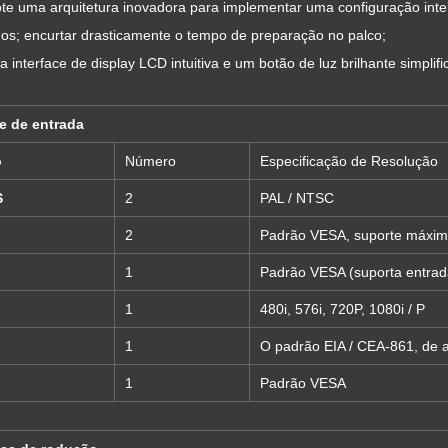
te uma arquitetura inovadora para implementar uma configuração inte
os; encurtar drasticamente o tempo de preparação no palco;
 interface de display LCD intuitiva e um botão de luz brilhante simplif
e de entrada
o
Número
Especificação de Resolução
S
2
PAL / NTSC
2
Padrão VESA, suporte máxim
1
Padrão VESA (suporta entrad
1
480i, 576i, 720P, 1080i / P
I
1
O padrão EIA / CEA-861, de
1
Padrão VESA