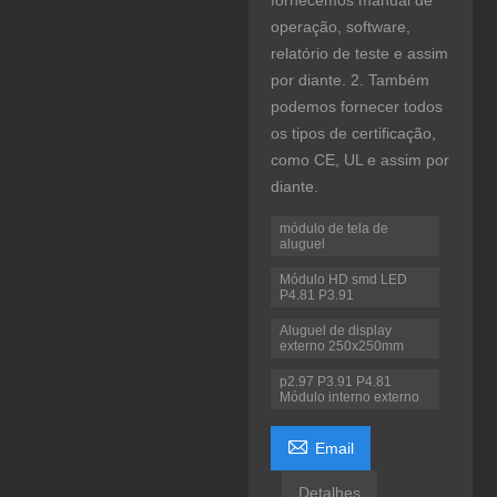
fornecemos manual de
operação, software,
relatório de teste e assim
por diante. 2. Também
podemos fornecer todos
os tipos de certificação,
como CE, UL e assim por
diante.
módulo de tela de
aluguel
Módulo HD smd LED
P4.81 P3.91
Aluguel de display
externo 250x250mm
p2.97 P3.91 P4.81
Módulo interno externo

Email
Detalhes