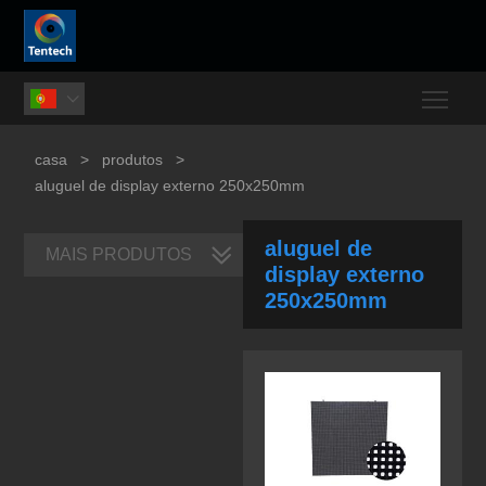
Togg

casa
>
produtos
>
aluguel de display externo 250x250mm
aluguel de
MAIS PRODUTOS
display externo
250x250mm