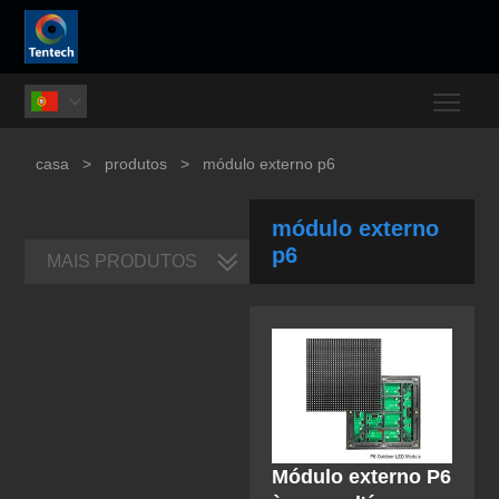
Togg

casa
>
produtos
>
módulo externo p6
módulo externo
p6
MAIS PRODUTOS
Módulo externo P6