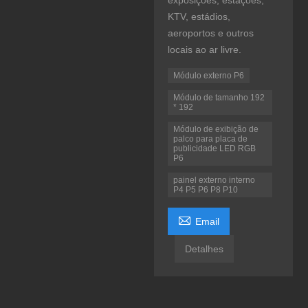
exposições, estações,
KTV, estádios,
aeroportos e outros
locais ao ar livre.
Módulo externo P6
Módulo de tamanho 192
* 192
Módulo de exibição de
palco para placa de
publicidade LED RGB
P6
painel externo interno
P4 P5 P6 P8 P10

Email
Detalhes