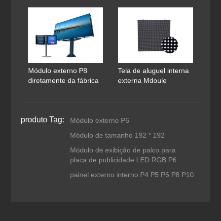
Módulo externo P8
Tela de aluguel interna
diretamente da fábrica
externa Mdoule
produto Tag:
Módulo externo P6
Módulo de tamanho 192 * 192
Módulo de exibição de palco para
placa de publicidade LED RGB P6
painel externo interno P4 P5 P6 P8 P10