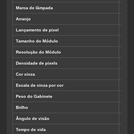
Marca de lâmpada
Epista
Arranjo
1R1G
Lançamento de pixel
6mm
Tamanho do Módulo
192 ×
Resolução do Módulo
32 × 3
Densidade de pixels
27777
Cor cinza
16 bit
Escala de cinza por cor
Nível
Peso do Gabinete
45kg
Brilho
> 600
Ângulo de visão
120 (H
Tempo de vida
100.0