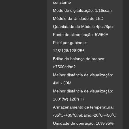
constante
Modo de digitalização: 1/16scan
Módulo da Unidade de LED
Quantidade de Módulo 4pcs/8pcs
Fonte de alimentação: 5V/60A
Pixel por gabinete:
128*128/128*256
Brilho do balanço de branco:
≥7500cd/m2
Melhor distância de visualização:
4M ~ 50M
Melhor distância de visualização:
160°(W) 120°(H)
Armazenamento de temperatura:
-35℃~+85℃trabalho:-20℃~+50℃
Umidade de operação: 10%-95%