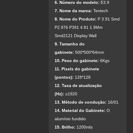
6. Número do modelo:
E3.9
7. Nome da marca:
Tentech
8. Nome do Produto:
P 3.91 Smd
P2.976 P391 4.81 1.9Mm
Smd2121 Display Wall
9. Tamanho do
gabinete:
500*500*64mm
10. Peso do gabinete:
6Kgs
11. Pixels do gabinete
(pontos):
128*128
1
2. Taxa de atualização
(Hz):
≥1920
13. Método de condução:
16/01
14. Material do Gabinete:
O
alumínio fundido
15. Brilho:
1200nits