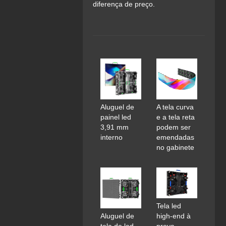
diferença de preço.
Aluguel de
A tela curva
painel led
e a tela reta
3,91 mm
podem ser
interno
emendadas
no gabinete
Tela led
high-end à
Aluguel de
prova