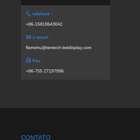

telefone :
+86-15818643042

o email :
flamehu@tentech-leddisplay.com

Fax :
+86-755 27197996
CONTATO