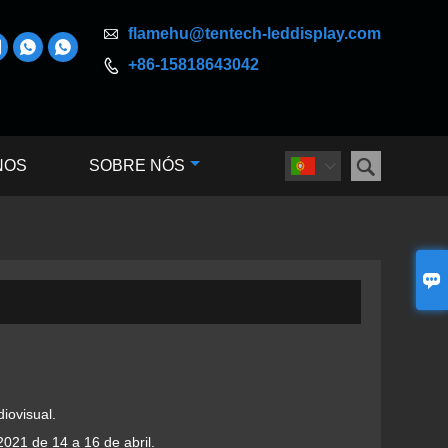

flamehu@tentech-leddisplay.com



+86-15818643042


NOS
SOBRE NÓS


iovisual.
21 de 14 a 16 de abril.