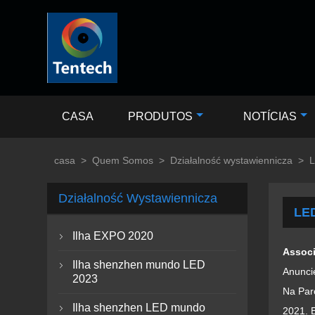
CASA
PRODUTOS
NOTÍCIAS
casa
>
Quem Somos
>
Działalność wystawiennicza
>
Działalność Wystawiennicza
LE
Ilha EXPO 2020

Associ
Ilha shenzhen mundo LED

Anuncie
2023
Na Parc
Ilha shenzhen LED mundo

2021. 