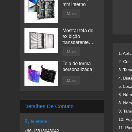
mm interno
Mais
Mostrar tela de
exibição
transparente
conduzida por
Mais
1. Apli
janela
2. Cor:
Tela de forma
personalizada
3. Tam
4. Dist
Mais
5. Loc
6. Núm
8. Nom
Detalhes De Contato
9. Tam
10. Pes

telefone :
11. Pix
+86-15818643042