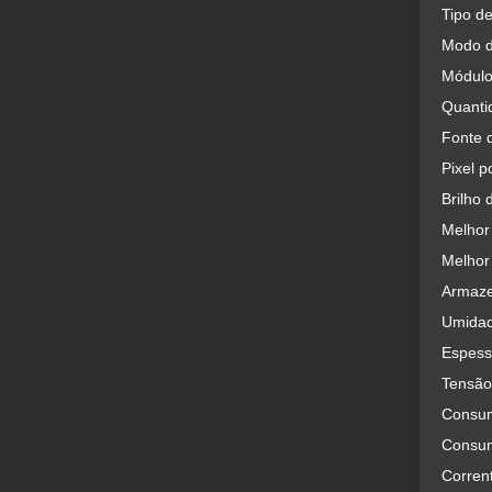
Tipo d
Modo d
Módulo
Quanti
Fonte 
Pixel p
Brilho 
Melhor 
Melhor 
Armaze
Umidad
Espess
Tensão
Consum
Consum
Corren