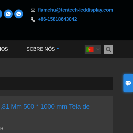

flamehu@tentech-leddisplay.com



+86-15818643042


NOS
SOBRE NÓS


,81 Mm 500 * 1000 mm Tela de
CH