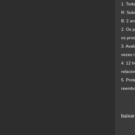
1. Tod
R: Subs
B: 2 a
2. Os 
os prod
3. Aval
vezes n
4. 12 
relacio
5. Pro
reembo
baixar