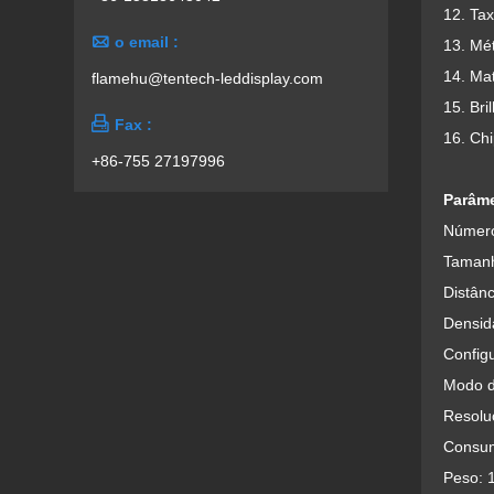
12. Tax

o email :
13. Mé
14. Ma
flamehu@tentech-leddisplay.com
15. Bri

Fax :
16. Ch
+86-755 27197996
Parâme
Número
Tamanh
Distânc
Densid
Config
Modo d
Resoluç
Consum
Peso: 1