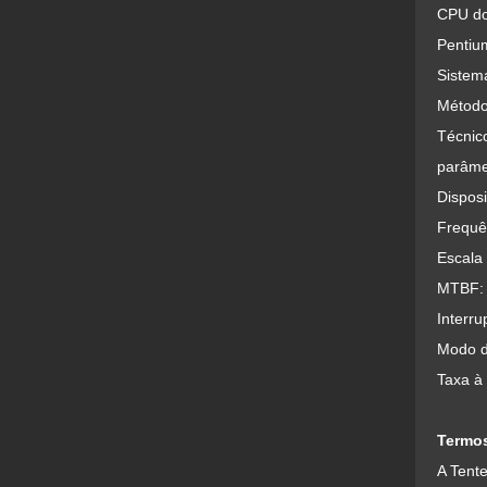
CPU do
Pentiu
Sistem
Método
Técnico
parâme
Dispos
Frequên
Escala
MTBF: 
Interru
Modo d
Taxa à
Termos
A Tente