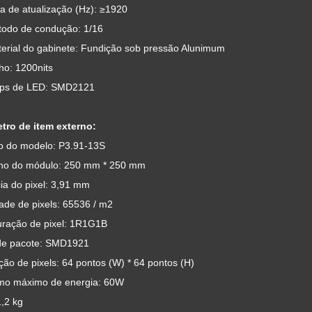
a de atualização (Hz): ≥1920
todo de condução: 1/16
terial do gabinete: Fundição sob pressão Alunimum
lho: 1200nits
ips de LED: SMD2121
tro de item externo:
 do modelo: P3.91-13S
o do módulo: 250 mm * 250 mm
ia do pixel: 3,91 mm
ade de pixels: 65536 / m2
uração de pixel: 1R1G1B
e pacote: SMD1921
ão de pixels: 64 pontos (W) * 64 pontos (H)
o máximo de energia: 60W
,2 kg