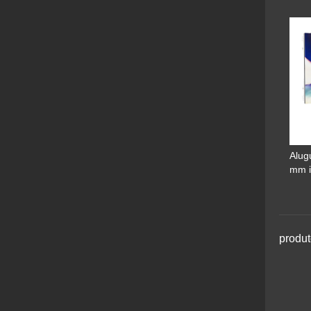
Alug
mm i
produt