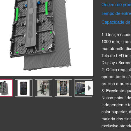
Origem do pro
Tempo de entr
Capacidade de
1. Design espec
1000 mm, e as 
manutenção dian
Tela de LED int
Display / Scree
2. Ofício requi
operar, tanto c
precisa e preci
3. Excelente qu
Nosso painel d
independente fe
calor superior, 
maioria dos sina
exclusivo atend