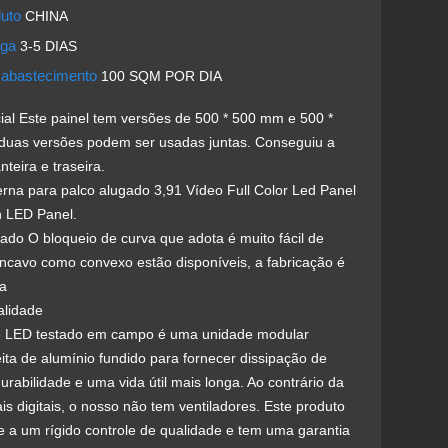
duto
CHINA
ega
3-5 DIAS
 abastecimento
100 SQM POR DIA
ial Este painel tem versões de 500 * 500 mm e 500 *
duas versões podem ser usadas juntas. Conseguiu a
teira e traseira.
erna para palco alugado 3,91 Vídeo Full Color Led Panel
n LED Panel.
ntado O bloqueio de curva que adota é muito fácil de
ôncavo como convexo estão disponíveis, a fabricação é
sa
alidade
e LED testado em campo é uma unidade modular
ita de alumínio fundido para fornecer dissipação de
durabilidade e uma vida útil mais longa. Ao contrário da
is digitais, o nosso não tem ventiladores. Este produto
e a um rígido controle de qualidade e tem uma garantia