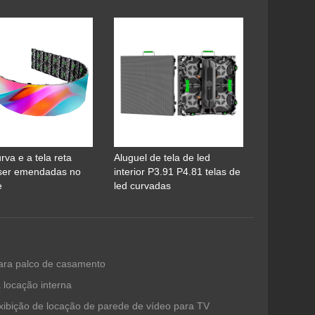
urva e a tela reta
Aluguel de tela de led
ser emendadas no
interior P3.91 P4.81 telas de
e
led curvadas
 para palco de casamento
 locação interna
xibição de locação de parede de vídeo para TV