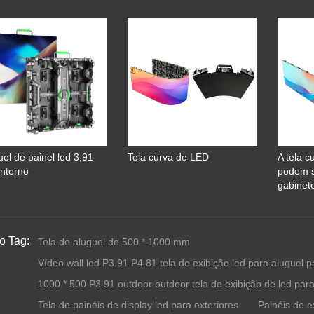
uel de painel led 3,91
Tela curva de LED
A tela c
nterno
podem 
gabinet
o Tag:
Tela de aluguel de 500 * 1000 mm
Vídeo wall led P3.91 P4.81 tela de exibição led para aluguel
1000 * 500 P3.91 outdoor outdoor tela de exibição de led para
Tela de painéis de display led para exteriores
Painéis de e