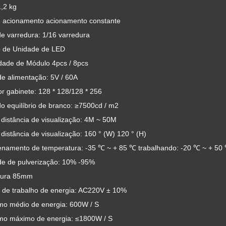
,2 kg
e acionamento acionamento constante
e varredura: 1/16 varredura
 de Unidade de LED
dade de Módulo 4pcs / 8pcs
de alimentação: 5V / 60A
or gabinete: 128 * 128/128 * 256
do equilíbrio de branco: ≥7500cd / m2
distância de visualização: 4M ~ 50M
distância de visualização: 160 ° (W) 120 ° (H)
namento de temperatura: -35 ℃ ~ + 85 ℃ trabalhando: -20 ℃ ~ + 50
e de pulverização: 10% -95%
sura 85mm
 de trabalho de energia: AC220V ± 10%
o médio de energia: 600W / S
o máximo de energia: ≤1800W / S