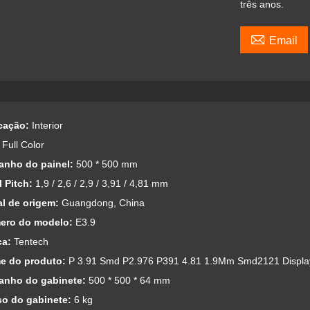
três anos.

Email
icação:
Interior
:
Full Color
anho do painel:
500 * 500 mm
l Pitch:
1,9 / 2,6 / 2,9 / 3,91 / 4,81 mm
al de origem:
Guangdong, China
ero do modelo:
E3.9
ca:
Tentech
e do produto:
P 3.91 Smd P2.976 P391 4.81 1.9Mm Smd2121 Display
anho do gabinete:
500 * 500 * 64 mm
so do gabinete:
6 kg