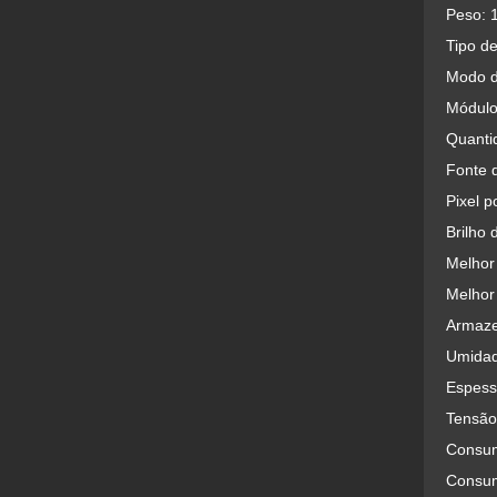
Peso: 1
Tipo d
Modo d
Módulo
Quanti
Fonte 
Pixel p
Brilho 
Melhor 
Melhor 
Armaze
Umidad
Espes
Tensão
Consum
Consum