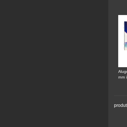
Alug
mm i
produt