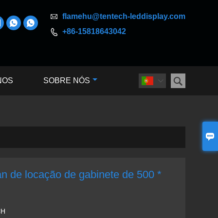

flamehu@tentech-leddisplay.com



+86-15818643042


NOS
SOBRE NÓS


n de locação de gabinete de 500 *
CH