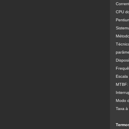
Corren
CPU do
Pentiu
Sistem
Método
Técnico
parâme
Dispos
Frequên
Escala
MTBF: 
Interru
Modo d
Taxa à
Termos