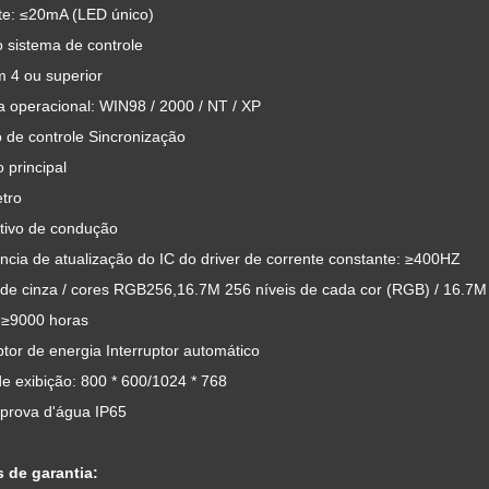
te: ≤20mA (LED único)
 sistema de controle
m 4 ou superior
a operacional: WIN98 / 2000 / NT / XP
 de controle Sincronização
 principal
tro
itivo de condução
cia de atualização do IC do driver de corrente constante: ≥400HZ
 de cinza / cores RGB256,16.7M 256 níveis de cada cor (RGB) / 16.7M
≥9000 horas
ptor de energia Interruptor automático
e exibição: 800 * 600/1024 * 768
 prova d'água IP65
 de garantia: