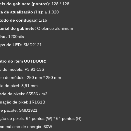
xels do gabinete (pontos):
128 * 128
xa de atualização (Hz):
≥ 1.920
étodo de condução:
1/16
terial do gabinete:
O elenco alunimum
ilho:
1200nits
ips de LED:
SMD2121
etro do item OUTDOOR:
 do modelo: P3.91-13S
o do módulo: 250 mm * 250 mm
ia do pixel: 3,91 mm
ade de pixels: 65536 / m2
uração de pixel: 1R1G1B
e pacote: SMD1921
ão de pixels: 64 pontos (W) * 64 pontos (H)
o máximo de energia: 60W