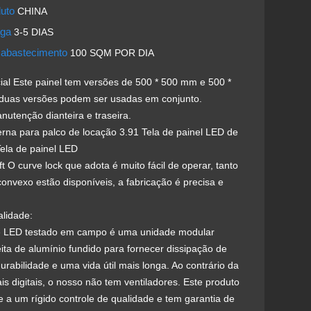
duto
CHINA
ega
3-5 DIAS
 abastecimento
100 SQM POR DIA
ial Este painel tem versões de 500 * 500 mm e 500 *
duas versões podem ser usadas em conjunto.
utenção dianteira e traseira.
erna para palco de locação 3.91 Tela de painel LED de
Tela de painel LED
ft O curve lock que adota é muito fácil de operar, tanto
nvexo estão disponíveis, a fabricação é precisa e
alidade:
e LED testado em campo é uma unidade modular
ita de alumínio fundido para fornecer dissipação de
durabilidade e uma vida útil mais longa. Ao contrário da
is digitais, o nosso não tem ventiladores. Este produto
e a um rígido controle de qualidade e tem garantia de