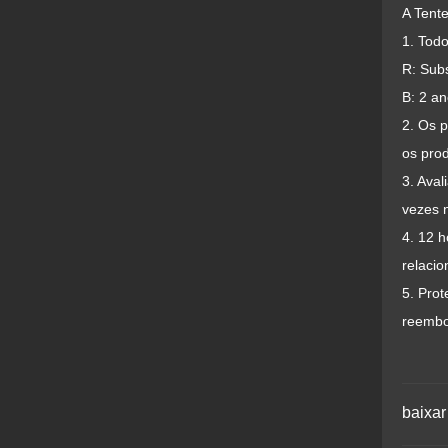
A Tente
1. Tod
R: Subs
B: 2 a
2. Os 
os prod
3. Aval
vezes n
4. 12 
relacio
5. Pro
reembo
baixar