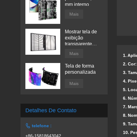
mm interno
Mais
Mostrar tela de
exibição
transparente
conduzida por
Mais
1. Apl
janela
2. Cor
Tela de forma
personalizada
3. Tam
4. Pixe
Mais
5. Loc
6. Núm
7. Mar
Detalhes De Contato
8. Nom
9. Tam

telefone :
10. Pe
+86-15818643042