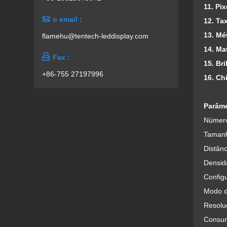
11. Pi

o email :
1
2. Ta
13. M
flamehu@tentech-leddisplay.com
14. Ma

Fax :
15. Br
+86-755 27197996
16. Ch
Parâm
Número
Tamanh
Distânc
Densid
Config
Modo d
Resoluç
Consum