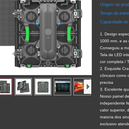
Origem do pro
Tempo de entr
Capacidade de
1. Design espec
1000 mm, e as 
Conseguiu a man
Tela de LED int
cor completa / 
2. Exquisite Cra
côncavo como co
precisa
3. Excelente qu
Nosso painel d
independente fe
calor superior, 
maioria dos sina
exclusivo atend