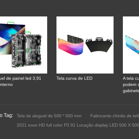
uel de painel led 3,91
Tela curva de LED
A tela c
nterno
podem 
gabinet
o Tag:
Tela de aluguel de 500 * 500 mm
Fabricante chinês de te
2021 novo HD full color P3.91 Locação display LED 500 X 50