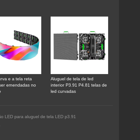
urva e a tela reta
Aluguel de tela de led
ser emendadas no
interior P3.91 P4.81 telas de
e
led curvadas
lão LED para aluguel de tela LED p3.91
0