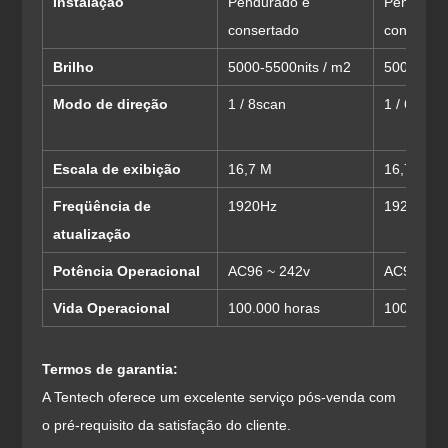
Instalação
Pendurado e
Pendurad
consertado
conserta
Brilho
5000-5500nits / m2
5000-5500
Modo de direção
1 / 8scan
1 / 6scan
Escala de exibição
16,7 M
16,7 M
Freqüência de
1920Hz
1920Hz
atualização
Potência Operacional
AC96 ~ 242v
AC96 ~ 2
Vida Operacional
100.000 horas
100.000 
Termos de garantia:
A Tentech oferece um excelente serviço pós-venda com
o pré-requisito da satisfação do cliente.