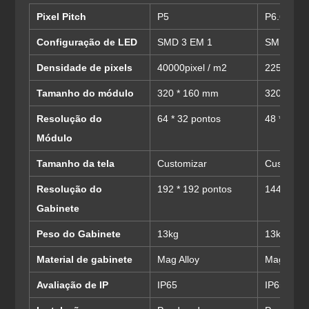
Pixel Pitch
P5
P6.67
Configuração de LED
SMD 3 EM 1
SMD 3 E
Densidade de pixels
40000pixel / m2
22500pixe
Tamanho do módulo
320 * 160 mm
320 * 16
Resolução do
64 * 32 pontos
48 * 24 p
Módulo
Tamanho da tela
Customizar
Customiz
Resolução do
192 * 192 pontos
144 * 144
Gabinete
Peso do Gabinete
13kg
13kg
Material de gabinete
Mag Alloy
Mag Alloy
Avaliação de IP
IP65
IP65