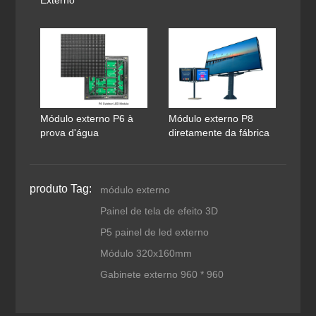
Módulo externo P6 à
Módulo externo P8
prova d'água
diretamente da fábrica
produto Tag:
módulo externo
Painel de tela de efeito 3D
P5 painel de led externo
Módulo 320x160mm
Gabinete externo 960 * 960