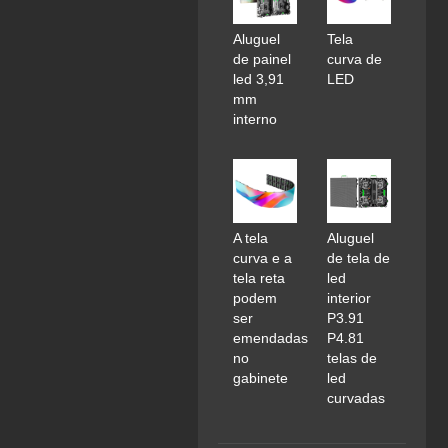
Aluguel
Tela
de painel
curva de
led 3,91
LED
mm
interno
A tela
Aluguel
curva e a
de tela de
tela reta
led
podem
interior
ser
P3.91
emendadas
P4.81
no
telas de
gabinete
led
curvadas