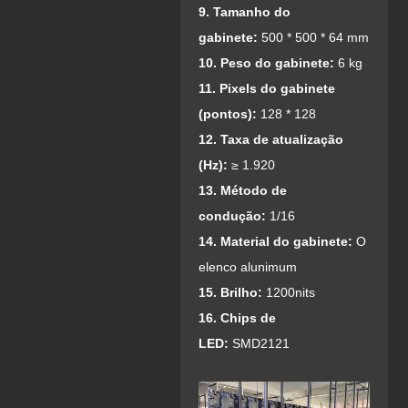
9. Tamanho do
gabinete:
500 * 500 * 64 mm
10. Peso do gabinete:
6 kg
11. Pixels do gabinete
(pontos):
128 * 128
1
2. Taxa de atualização
(Hz):
≥ 1.920
13. Método de
condução:
1/16
14. Material do gabinete:
O
elenco alunimum
15. Brilho:
1200nits
16. Chips de
LED:
SMD2121